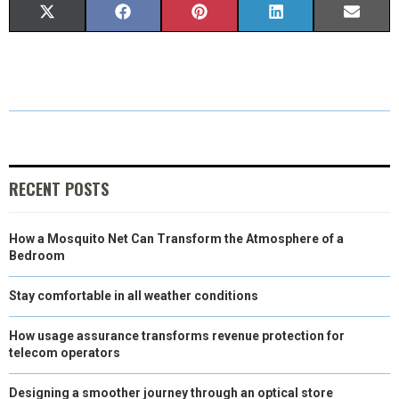
S
S
S
S
S
X
F
P
L
E
H
H
H
H
H
(
A
I
I
M
A
A
A
A
A
T
C
N
N
A
R
R
R
R
R
W
E
T
K
I
E
E
E
E
E
I
B
E
E
L
O
O
O
O
O
T
O
R
D
RECENT POSTS
N
N
N
N
N
T
O
E
I
How a Mosquito Net Can Transform the Atmosphere of a
E
K
S
N
Bedroom
R
T
Stay comfortable in all weather conditions
)
How usage assurance transforms revenue protection for
telecom operators
Designing a smoother journey through an optical store