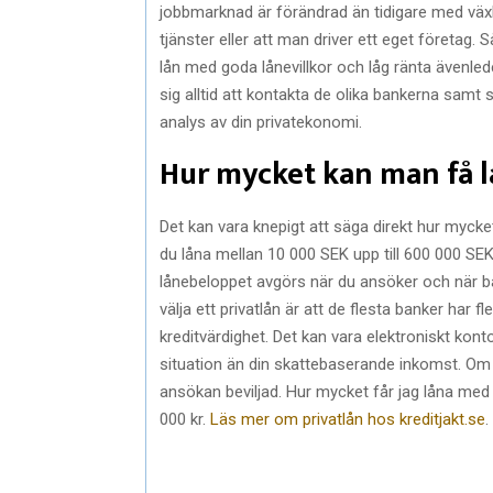
jobbmarknad är förändrad än tidigare med växla
tjänster eller att man driver ett eget företag.
lån med goda lånevillkor och låg ränta ävenled
sig alltid att kontakta de olika bankerna sam
analys av din privatekonomi.
Hur mycket kan man få lå
Det kan vara knepigt att säga direkt hur mycke
du låna mellan 10 000 SEK upp till 600 000 SEK
lånebeloppet avgörs när du ansöker och när ba
välja ett privatlån är att de flesta banker har fle
kreditvärdighet. Det kan vara elektroniskt kon
situation än din skattebaserande inkomst. Om m
ansökan beviljad. Hur mycket får jag låna med
000 kr.
Läs mer om privatlån hos kreditjakt.se
.