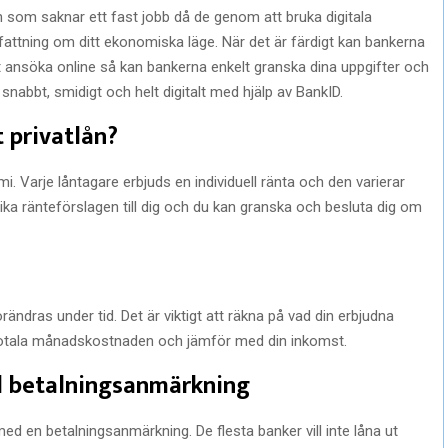
ch som saknar ett fast jobb då de genom att bruka digitala
pfattning om ditt ekonomiska läge. När det är färdigt kan bankerna
t ansöka online så kan bankerna enkelt granska dina uppgifter och
snabbt, smidigt och helt digitalt med hjälp av BankID.
t privatlån?
 Varje låntagare erbjuds en individuell ränta och den varierar
ika ränteförslagen till dig och du kan granska och besluta dig om
förändras under tid. Det är viktigt att räkna på vad din erbjudna
 totala månadskostnaden och jämför med din inkomst.
d betalningsanmärkning
t med en betalningsanmärkning. De flesta banker vill inte låna ut