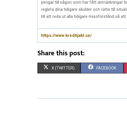
pengar till någon som har fått anmärkningar ti
reglera dina tidigare skulder och rätta till sit
till att reda ut alla tidigare missförstånd så 
https://www.kreditjakt.se/
Share this post:
S
S
X (TWITTER)
FACEBOOK
H
H
A
A
R
R
E
E
O
O