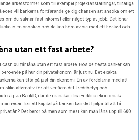
nde arbetsformer som till exempel projektanställningar, tillfälliga
 Således vill bankerna fortfarande ge dig chansen att ansöka om ett
es om du saknar fast inkomst eller något typ av jobb. Det lönar
t skicka in en ansökan och de kan höra av sig med ett besked och
na utan ett fast arbete?
t cash du får låna utan ett fast arbete. Hos de flesta banker kan
 beroende på hur din privatekonomi är just nu. Det exakta
nkerna kan titta på just din ekonomi. En av fördelarna med att
ra olika alternativ för att verifiera ditt kreditbetyg och
toutdrag via BankID, där de granskar dina verkliga ekonomiska
an redan har ett kapital på banken kan det hjälpa till att få
 privatlån? Det beror på men som mest kan man låna upp till 600