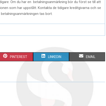
digare. Om du har en betalningsanmärkning bör du först se till att
uationen som har uppstått. Kontakta de tidigare kreditgivarna och se
att betalningsanmärkningen tas bort.
S
S
S
PINTEREST
LINKEDIN
EMAIL
H
H
H
A
A
A
R
R
R
E
E
E
O
O
O