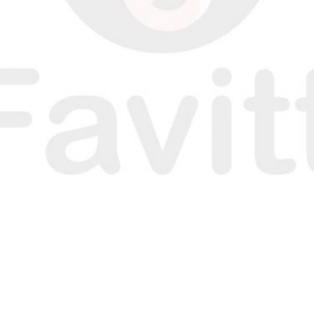
N
N
N