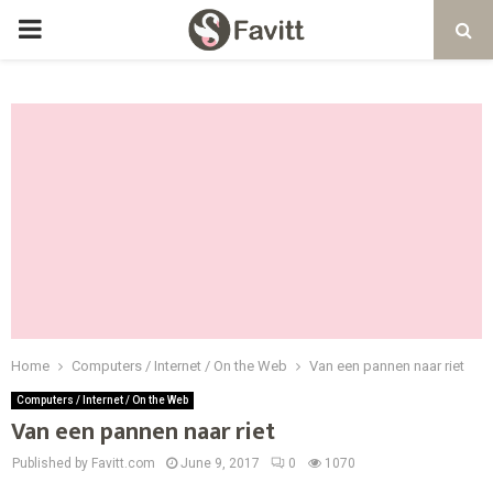
PRIMARY
MENU
Home
Computers / Internet / On the Web
Van een pannen naar riet
Computers / Internet / On the Web
Van een pannen naar riet
Published by Favitt.com
June 9, 2017
0
1070