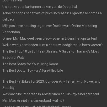
Optimization
Uw keuze voor kartonnen dozen van de Dozenhal
Tobacco shops not afraid of price increases: ‘Cigarette becomes a
delicacy’
Mijn positieve houding tegenover Doelbewust Online Marketing
Veenendaal
O, nee! Mijn Mac geeft een blauw scherm tijdens het opstarten!
Welke werkzaamheden kunt u door uw loodgieter uit laten voeren?
The Best Top 10 List of Teak Shrines: A Guide to Thailand’s Most
Beautiful Wats
The Best Sofas for Your Living Room
The Best Doctor Toy For A Fun-Filled Life
The Best Fat Bikes for 2023: Conquer Any Terrain with Power and
Stability
Wasmachine Reparatie in Amsterdam en Tilburg? Snel geregeld.
Mijn Mac wil niet in sluimerstand, wat nu?
Je bent van harte welkom bij rijschool Utrecht