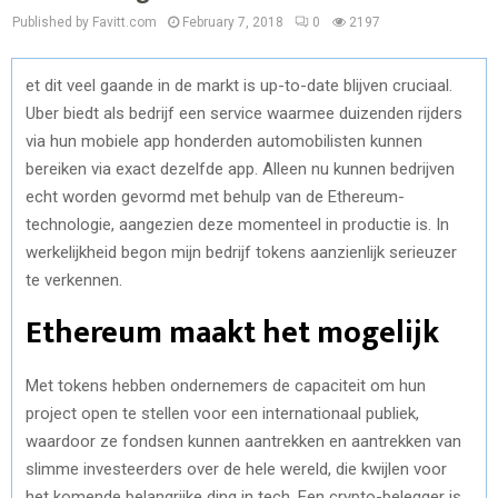
Published by Favitt.com
February 7, 2018
0
2197
et dit veel gaande in de markt is up-to-date blijven cruciaal.
Uber biedt als bedrijf een service waarmee duizenden rijders
via hun mobiele app honderden automobilisten kunnen
bereiken via exact dezelfde app. Alleen nu kunnen bedrijven
echt worden gevormd met behulp van de Ethereum-
technologie, aangezien deze momenteel in productie is. In
werkelijkheid begon mijn bedrijf tokens aanzienlijk serieuzer
te verkennen.
Ethereum maakt het mogelijk
Met tokens hebben ondernemers de capaciteit om hun
project open te stellen voor een internationaal publiek,
waardoor ze fondsen kunnen aantrekken en aantrekken van
slimme investeerders over de hele wereld, die kwijlen voor
het komende belangrijke ding in tech. Een crypto-belegger is