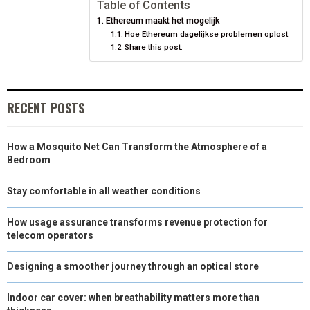
N
N
N
N
N
T
O
E
I
Table of Contents
Ethereum maakt het mogelijk
E
K
S
N
Hoe Ethereum dagelijkse problemen oplost
Share this post:
R
T
)
RECENT POSTS
How a Mosquito Net Can Transform the Atmosphere of a
Bedroom
Stay comfortable in all weather conditions
How usage assurance transforms revenue protection for
telecom operators
Designing a smoother journey through an optical store
Indoor car cover: when breathability matters more than