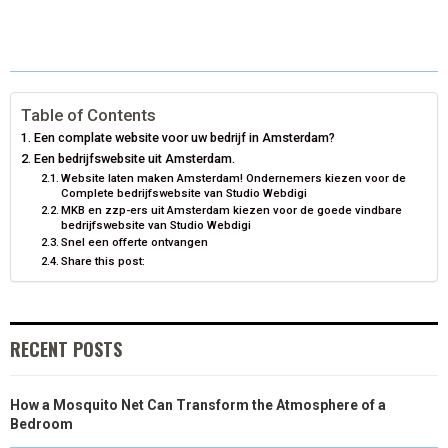
E
E
E
E
E
I
B
E
E
L
O
O
O
O
O
T
O
R
D
N
N
N
N
N
T
O
E
I
Table of Contents
E
K
S
N
Een complate website voor uw bedrijf in Amsterdam?
R
T
Een bedrijfswebsite uit Amsterdam.
Website laten maken Amsterdam! Ondernemers kiezen voor de
)
Complete bedrijfswebsite van Studio Webdigi
MKB en zzp-ers uit Amsterdam kiezen voor de goede vindbare
bedrijfswebsite van Studio Webdigi
Snel een offerte ontvangen
Share this post:
RECENT POSTS
How a Mosquito Net Can Transform the Atmosphere of a
Bedroom