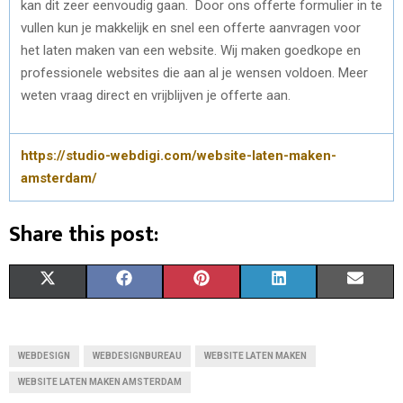
kan dit zeer eenvoudig gaan. Door ons offerte formulier in te
vullen kun je makkelijk en snel een offerte aanvragen voor
het laten maken van een website. Wij maken goedkope en
professionele websites die aan al je wensen voldoen. Meer
weten vraag direct en vrijblijven je offerte aan.
https://studio-webdigi.com/website-laten-maken-
amsterdam/
Share this post:
S
S
S
S
S
X
F
P
L
E
H
H
H
H
H
(
A
I
I
M
A
A
A
A
A
T
C
N
N
A
WEBDESIGN
WEBDESIGNBUREAU
WEBSITE LATEN MAKEN
R
R
R
R
R
W
E
T
K
I
WEBSITE LATEN MAKEN AMSTERDAM