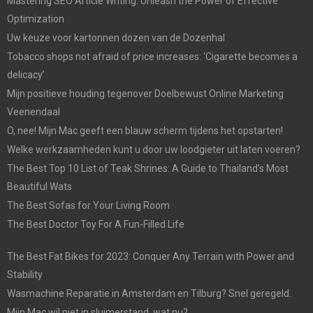
Mastering SEO Article Writing: Unleash the Power of Effective
Optimization
Uw keuze voor kartonnen dozen van de Dozenhal
Tobacco shops not afraid of price increases: ‘Cigarette becomes a
delicacy’
Mijn positieve houding tegenover Doelbewust Online Marketing
Veenendaal
O, nee! Mijn Mac geeft een blauw scherm tijdens het opstarten!
Welke werkzaamheden kunt u door uw loodgieter uit laten voeren?
The Best Top 10 List of Teak Shrines: A Guide to Thailand’s Most
Beautiful Wats
The Best Sofas for Your Living Room
The Best Doctor Toy For A Fun-Filled Life
The Best Fat Bikes for 2023: Conquer Any Terrain with Power and
Stability
Wasmachine Reparatie in Amsterdam en Tilburg? Snel geregeld.
Mijn Mac wil niet in sluimerstand, wat nu?