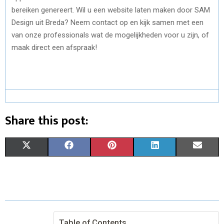
bereiken genereert. Wil u een website laten maken door SAM
Design uit Breda? Neem contact op en kijk samen met een
van onze professionals wat de mogelijkheden voor u zijn, of
maak direct een afspraak!
Share this post:
S
S
S
S
S
X
F
P
L
E
H
H
H
H
H
(
A
I
I
M
A
A
A
A
A
T
C
N
N
A
R
R
R
R
R
W
E
T
K
I
E
E
E
E
E
I
B
E
E
L
Table of Contents