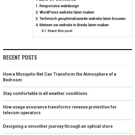
Responsive webdesign
O
O
O
O
O
T
O
R
D
WordPress website laten maken
N
N
N
N
N
T
Technisch geoptimaliseerde website laten bouwen
O
E
I
Meteen uw website in Breda laten maken
E
K
S
N
Share this post:
R
T
)
RECENT POSTS
How a Mosquito Net Can Transform the Atmosphere of a
Bedroom
Stay comfortable in all weather conditions
How usage assurance transforms revenue protection for
telecom operators
Designing a smoother journey through an optical store