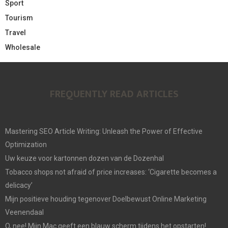
Sport
Tourism
Travel
Wholesale
FREQUENTLY READ ARTICLES
Mastering SEO Article Writing: Unleash the Power of Effective
Optimization
Uw keuze voor kartonnen dozen van de Dozenhal
Tobacco shops not afraid of price increases: ‘Cigarette becomes a
delicacy’
Mijn positieve houding tegenover Doelbewust Online Marketing
Veenendaal
O, nee! Mijn Mac geeft een blauw scherm tijdens het opstarten!