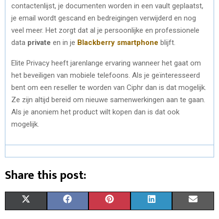
contactenlijst, je documenten worden in een vault geplaatst,
je email wordt gescand en bedreigingen verwijderd en nog
veel meer. Het zorgt dat al je persoonlijke en professionele
data
private
en in je
Blackberry smartphone
blijft.
Elite Privacy heeft jarenlange ervaring wanneer het gaat om
het beveiligen van mobiele telefoons. Als je geïnteresseerd
bent om een reseller te worden van Ciphr dan is dat mogelijk.
Ze zijn altijd bereid om nieuwe samenwerkingen aan te gaan.
Als je anoniem het product wilt kopen dan is dat ook
mogelijk.
Share this post:
S
S
S
S
S
X
F
P
L
E
H
H
H
H
H
(
A
I
I
M